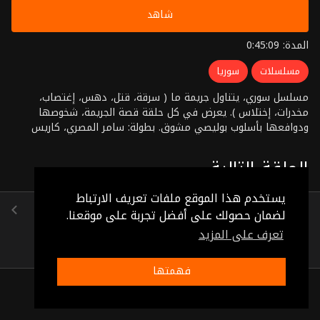
شاهد
المدة: 0:45:09
مسلسلات
سوريا
مسلسل سوري، يتناول جريمة ما ( سرقة، قتل، دهس، إغتصاب،
مخدرات، إختلاس ). يعرض في كل حلقة قصة الجريمة، شخوصها
ودوافعها بأسلوب بوليصي مشوق. بطولة: سامر المصري، كاريس
بشار، ديما قندلفت،مروان الصفدي إخراج: سيف الشيخ نجيب
الحلقة التالية
يستخدم هذا الموقع ملفات تعريف الارتباط
الثعبان
لضمان حصولك على أفضل تجربة على موقعنا.
(0:48:54)
تعرف على المزيد
فهمتها
ذات صلة