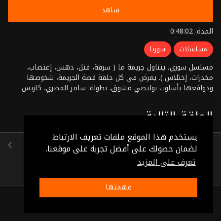
شاهد
المدة: 0:48:02
مسلسلات
سوريا
مسلسل سوري، يتناول جريمة ما ( سرقة، قتل، دهس، إغتصاب،
مخدرات، إختلاس ). يعرض في كل حلقة قصة الجريمة، شخوصها
ودوافعها بأسلوب بوليصي مشوق. بطولة: سامر المصري، كاريس
بشار، ديما قندلفت،مروان الصفدي إخراج: سيف الشيخ نجيب
الحلقة التالية
يستخدم هذا الموقع ملفات تعريف الارتباط
الشاهد
لضمان حصولك على أفضل تجربة على موقعنا.
(0:52:28)
تعرف على المزيد
فهمتها
ذات صلة