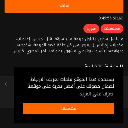
شاهد
المدة: 0:49:56
مسلسلات
سوريا
مسلسل سوري، يتناول جريمة ما ( سرقة، قتل، دهس، إغتصاب،
مخدرات، إختلاس ). يعرض في كل حلقة قصة الجريمة، شخوصها
ودوافعها بأسلوب بوليصي مشوق. بطولة: سامر المصري، كاريس
بشار، ديما قندلفت،مروان الصفدي إخراج: سيف الشيخ نجيب
الحلقة التالية
يستخدم هذا الموقع ملفات تعريف الارتباط
ستر العار
لضمان حصولك على أفضل تجربة على موقعنا.
(0:50:11)
تعرف على المزيد
فهمتها
ذات صلة