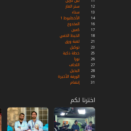
11
بين نارين
12
ستر العار
13
سناء
14
الأخطبوط 1
16
المخدوع
17
كمين
18
الخيط الخفي
21
لعبة ورق
23
توكيل
25
خطة ذكية
26
نورا
27
اللحاف
28
البخيل
29
الورقة الأخيرة
31
إنتقام
اخترنا لكم