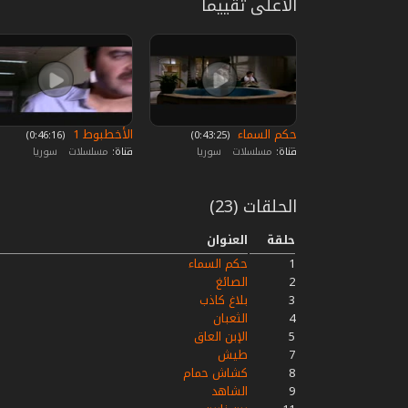
الأعلى تقييما
حكم السماء
الأخطبوط 1
‏ (0:43:25)
‏ (0:46:16)
قناة:
مسلسلات
سوريا
قناة:
مسلسلات
سوريا
الحلقات (23)
حلقة
العنوان
1
حكم السماء
2
الصائغ
3
بلاغ كاذب
4
الثعبان
5
الإبن العاق
7
طيش
8
كشاش حمام
9
الشاهد