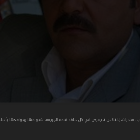
ب، مخدرات، إختلاس ). يعرض في كل حلقة قصة الجريمة، شخوصها ودوافعها بأسل