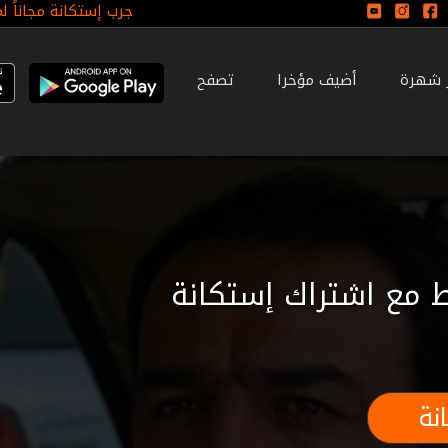
جرب إستكانة مجاناً ل
ر شهرة
أضيف مؤخرا
تصفح
 مع اشتراك إستكانة
نة