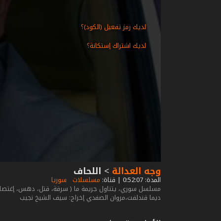
لديك رمز تفعيل (الكود)؟
لديك اشتراك إستكانة؟
وجه العدالة
>
اللحاف
المدة: 0:52:07 | قناة:
مسلسلات
سوريا
مسلسل سوري، يتناول جريمة ما ( سرقة، قتل، دهس، إغتصا
ديما قندلفت،مروان الصفدي إخراج: سيف الشيخ نجيب