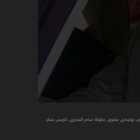
وب بوليصي مشوق. بطولة: سامر المصري، كاريس بشار،