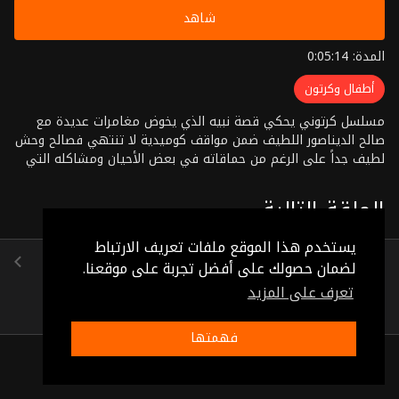
شاهد
المدة: 0:05:14
أطفال وكرتون
مسلسل كرتوني يحكي قصة نبيه الذي يخوض مغامرات عديدة مع
صالح الديناصور اللطيف ضمن مواقف كوميدية لا تنتهي فصالح وحش
لطيف جداً على الرغم من حماقاته في بعض الأحيان ومشاكله التي
يقوم بها بين الحين والأخر
الحلقة التالية
يستخدم هذا الموقع ملفات تعريف الارتباط
الحلقة 39
لضمان حصولك على أفضل تجربة على موقعنا.
(0:05:10)
تعرف على المزيد
فهمتها
ذات صلة