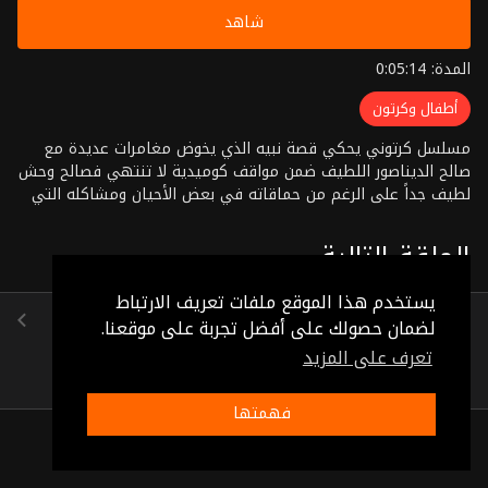
شاهد
المدة: 0:05:14
أطفال وكرتون
مسلسل كرتوني يحكي قصة نبيه الذي يخوض مغامرات عديدة مع
صالح الديناصور اللطيف ضمن مواقف كوميدية لا تنتهي فصالح وحش
لطيف جداً على الرغم من حماقاته في بعض الأحيان ومشاكله التي
يقوم بها بين الحين والأخر
الحلقة التالية
يستخدم هذا الموقع ملفات تعريف الارتباط
الحلقة 39
لضمان حصولك على أفضل تجربة على موقعنا.
(0:05:10)
تعرف على المزيد
فهمتها
ذات صلة