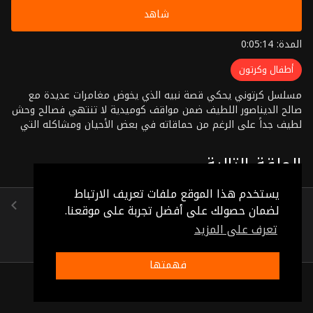
شاهد
المدة: 0:05:14
أطفال وكرتون
مسلسل كرتوني يحكي قصة نبيه الذي يخوض مغامرات عديدة مع
صالح الديناصور اللطيف ضمن مواقف كوميدية لا تنتهي فصالح وحش
لطيف جداً على الرغم من حماقاته في بعض الأحيان ومشاكله التي
يقوم بها بين الحين والأخر
الحلقة التالية
يستخدم هذا الموقع ملفات تعريف الارتباط
الحلقة 39
لضمان حصولك على أفضل تجربة على موقعنا.
(0:05:10)
تعرف على المزيد
فهمتها
ذات صلة