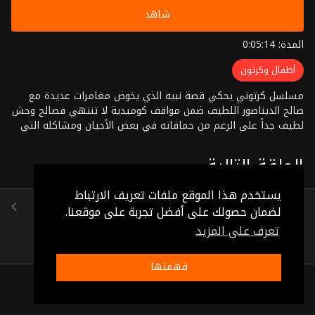
شاهد
المدة: 0:05:14
أطفال وكرتون
مسلسل كرتوني يحكي قصة نبيه الذي يخوض مغامرات عديدة مع
صالح الديناصور اللطيف ضمن مواقف كوميدية لا تنتهي فصالح وحش
لطيف جداً على الرغم من حماقاته في بعض الأحيان ومشاكله التي
يقوم بها بين الحين والأخر
الحلقة التالية
يستخدم هذا الموقع ملفات تعريف الارتباط
الحلقة 39
لضمان حصولك على أفضل تجربة على موقعنا.
(0:05:10)
تعرف على المزيد
فهمتها
ذات صلة