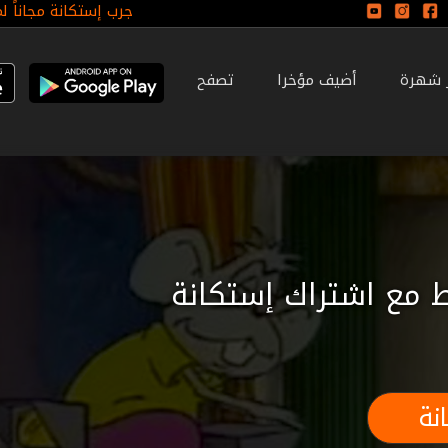
جرب إستكانة مجاناً ل
ر شهرة
أضيف مؤخرا
تصفح
 مع اشتراك إستكانة
نة