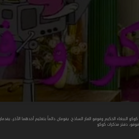
 الببغاء الحكيم وفوفو الفار الساذج. يقومان دائماً بتعليم أحدهما الآخر، يقدمان
 فوفو، دفتر مذكرات كوكو