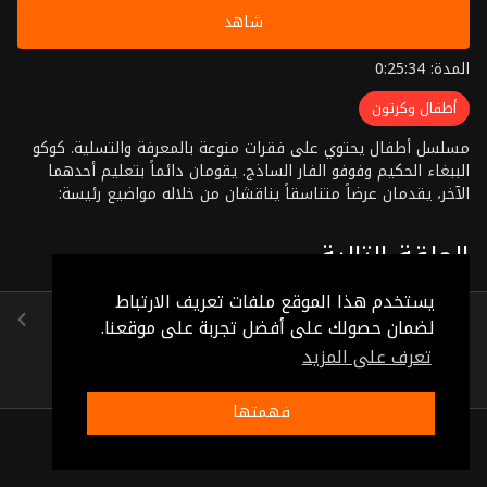
شاهد
المدة: 0:25:34
أطفال وكرتون
مسلسل أطفال يحتوي على فقرات منوعة بالمعرفة والتسلية. كوكو
الببغاء الحكيم وفوفو الفار الساذج. يقومان دائماً بتعليم أحدهما
الآخر، يقدمان عرضاً متناسقاً يناقشان من خلاله مواضيع رئيسة:
حديقة الحيوان، " مفيد " البومة المدهشة، الطعم اللذيذ، ألبوم صور
فوفو، دفتر مذكرات كوكو
الحلقة التالية
يستخدم هذا الموقع ملفات تعريف الارتباط
الحلقة 19
لضمان حصولك على أفضل تجربة على موقعنا.
(0:25:25)
تعرف على المزيد
فهمتها
ذات صلة