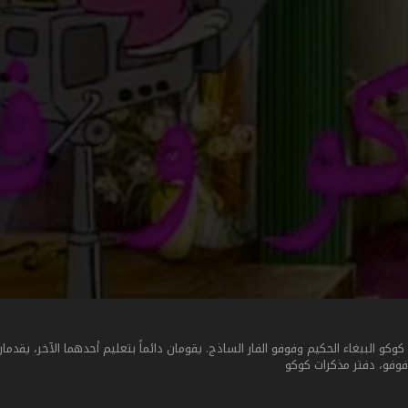
 الببغاء الحكيم وفوفو الفار الساذج. يقومان دائماً بتعليم أحدهما الآخر، يقدمان
 فوفو، دفتر مذكرات كوكو