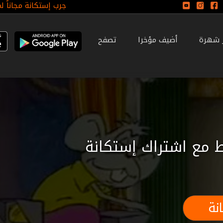
جرب إستكانة مجاناً ل
ر شهرة
أضيف مؤخرا
تصفح
 مع اشتراك إستكانة
نة