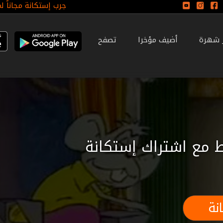
جرب إستكانة مجاناً ل
ر شهرة
أضيف مؤخرا
تصفح
 مع اشتراك إستكانة
نة