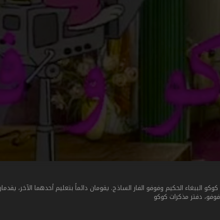
 الببغاء الحكيم وفوفو الفار الساذج. يقومان دائماً بتعليم أحدهما الآخر، يقدمان
 فوفو، دفتر مذكرات كوكو