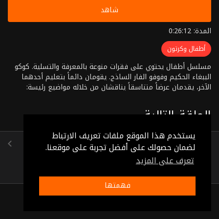
شاهد
المدة: 0:26:12
أطفال وكرتون
مسلسل أطفال يحتوي على فقرات منوعة بالمعرفة والتسلية. كوكو
الببغاء الحكيم وفوفو الفار الساذج. يقومان دائماً بتعليم أحدهما
الآخر، يقدمان عرضاً متناسقاً يناقشان من خلاله مواضيع رئيسة:
حديقة الحيوان، " مفيد " البومة المدهشة، الطعم اللذيذ، ألبوم صور
فوفو، دفتر مذكرات كوكو
الحلقة التالية
يستخدم هذا الموقع ملفات تعريف الارتباط
الحلقة 14
لضمان حصولك على أفضل تجربة على موقعنا.
(0:25:34)
تعرف على المزيد
فهمتها
ذات صلة