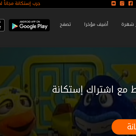
جرب إستكانة مجاناً ل
ر شهرة
أضيف مؤخرا
تصفح
 مع اشتراك إستكانة
نة