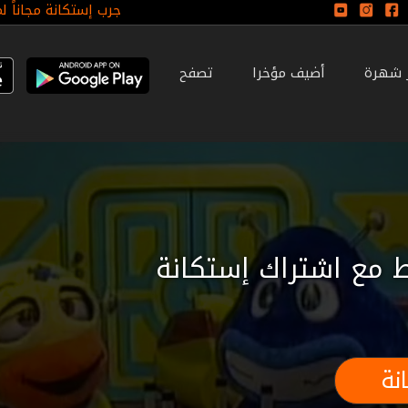
جرب إستكانة مجاناً ل
ر شهرة
أضيف مؤخرا
تصفح
 مع اشتراك إستكانة
نة