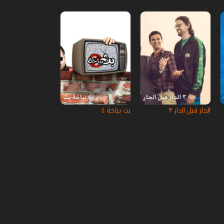
الجار قبل الدار ٣
بث بياخة ٤