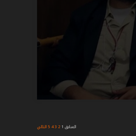
السابق
1
2
3
4
5
التالي