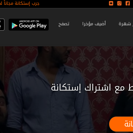
جرب إستكانة مجاناً ل
ر شهرة
أضيف مؤخرا
تصفح
 مع اشتراك إستكانة
نة