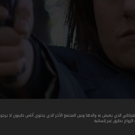
راطي الذي يعيش به والدها وبين المجتمع الأخر الذي يحتوي أناس طيبون لا يرجون 
 الزواج بطرق غير إنسانية