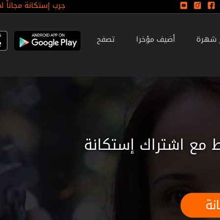
جرب إستكانة مجاناً ل
ر شهرة
أضيف مؤخرا
تصفح
 مع اشتراك إستكانة
نة