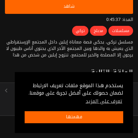
شاهد
المدة: 0:45:37
مسلسلات
مدبلج
تركي
مسلسل تركي، يحكي قصة معاناة إيلين داخل المجتمع الإرستقراطي
الذي يعيش به والدها وبين المجتمع الأخر الذي يحتوي أناس طيبون لا
يرجون إلا المصلحة والخير للمجتمع، تتزوج إيلين من شخض من هذا
المجتمع ويعارض والدها هذا الزواج وتبدأ محاولات الأب لإنهاء الزواج
بطرق غير إنسانية
الحلقة التالية
يستخدم هذا الموقع ملفات تعريف الارتباط
الحلقة 24
لضمان حصولك على أفضل تجربة على موقعنا.
(0:46:15)
تعرف على المزيد
فهمتها
ذات صلة