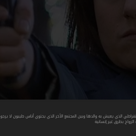
راطي الذي يعيش به والدها وبين المجتمع الأخر الذي يحتوي أناس طيبون لا يرجون 
 الزواج بطرق غير إنسانية