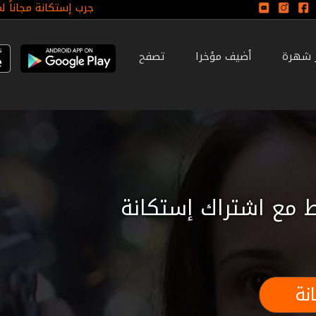
جرب إستكانة مجاناً ل
ر شهرة
أضيف مؤخرا
تصفح
 مع اشتراك إستكانة
نة