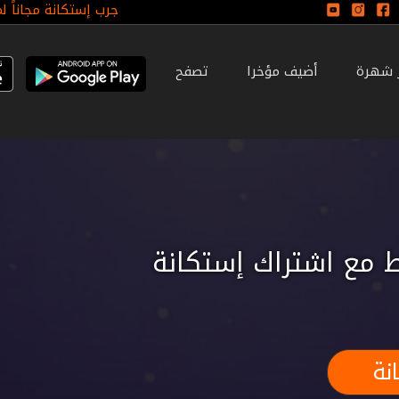
جرب إستكانة مجاناً ل
ر شهرة
أضيف مؤخرا
تصفح
 مع اشتراك إستكانة
نة