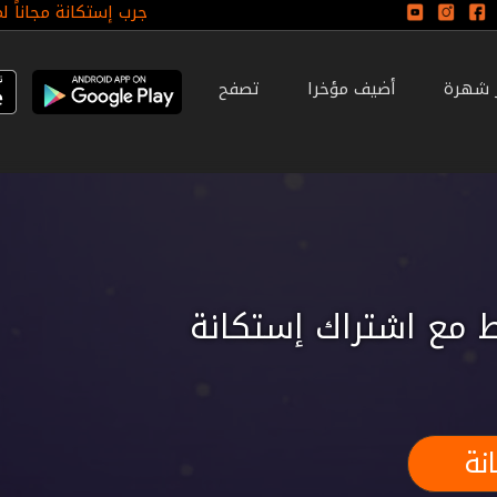
جرب إستكانة مجاناً ل
ر شهرة
أضيف مؤخرا
تصفح
 مع اشتراك إستكانة
نة