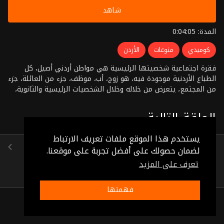
شاهد
المدة: 0:04:05
كوميدي
منوعات
الأردن
فقرة اجتماعية شخصيتها الرئيسية هي مواطن أردني أصيل، كل
الطباع الأردنية موجودة فيه، هو زوج، أب، موظف، جزء من العائلة، جزء
من المجتمع، يتعرض من خلاله وخلال الشخصيات الرئيسية والثانوية،
في حياته كل الأفكار والتحديات والمشاكل والمواقف والأحلام الأردنية
الحلقة التالية
يستخدم هذا الموقع ملفات تعريف الارتباط
خشنة ولا ناعمة
لضمان حصولك على أفضل تجربة على موقعنا.
(0:03:46)
تعرف على المزيد
فهمتها
ذات صلة