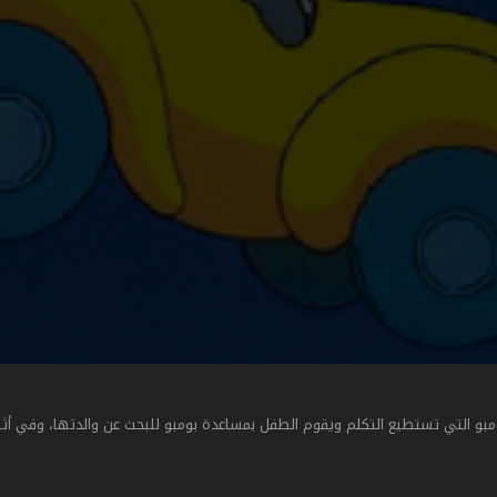
و التي تستطيع التكلم ويقوم الطفل بمساعدة بومبو للبحث عن والدتها، وفي أثن