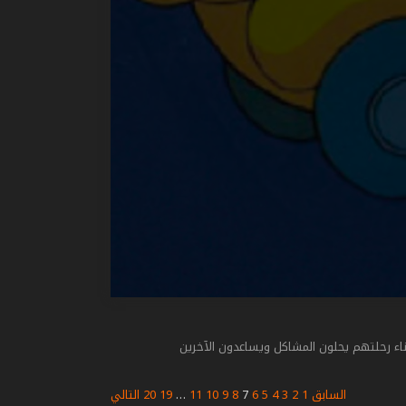
اء رحلتهم يحلون المشاكل ويساعدون الآخرين
السابق
1
2
3
4
5
6
7
8
9
10
11
…
19
20
التالي