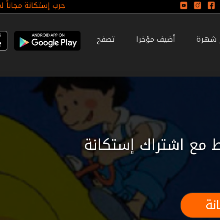
جرب إستكانة مجاناً ل
ر شهرة
أضيف مؤخرا
تصفح
 مع اشتراك إستكانة
نة