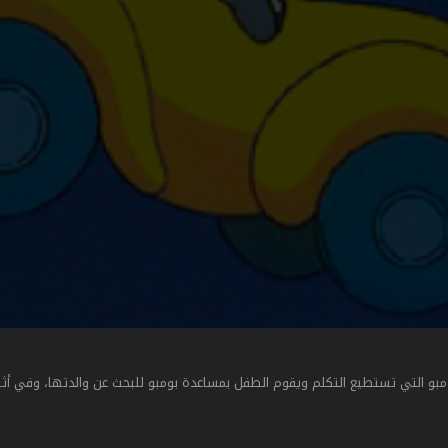
و التي تستطيع التكلم ويقوم الطفل بمساعدة بومبو للبحث عن والدتها، وفي أثن