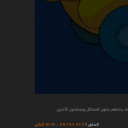
اء رحلتهم يحلون المشاكل ويساعدون الآخرين
السابق
1
2
3
4
5
6
7
8
9
…
19
20
التالي