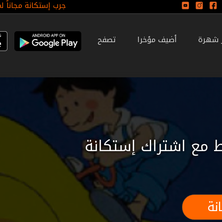
جرب إستكانة مجاناً ل
ر شهرة
أضيف مؤخرا
تصفح
 مع اشتراك إستكانة
نة