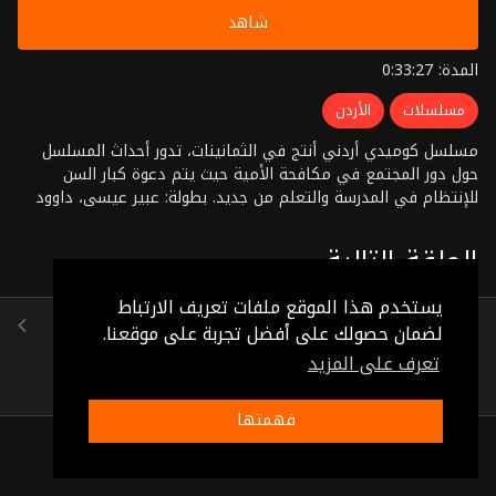
شاهد
المدة: 0:33:27
مسلسلات
الأردن
مسلسل كوميدي أردني أنتج في الثمانينات، تدور أحداث المسلسل
حول دور المجتمع في مكافحة الأمية حيث يتم دعوة كبار السن
للإنتظام في المدرسة والتعلم من جديد. بطولة: عبير عيسى، داوود
جلاجل، موسى حجازين إخراج: سالم الكردي
الحلقة التالية
يستخدم هذا الموقع ملفات تعريف الارتباط
الحلقة 12
لضمان حصولك على أفضل تجربة على موقعنا.
(0:35:44)
تعرف على المزيد
فهمتها
ذات صلة