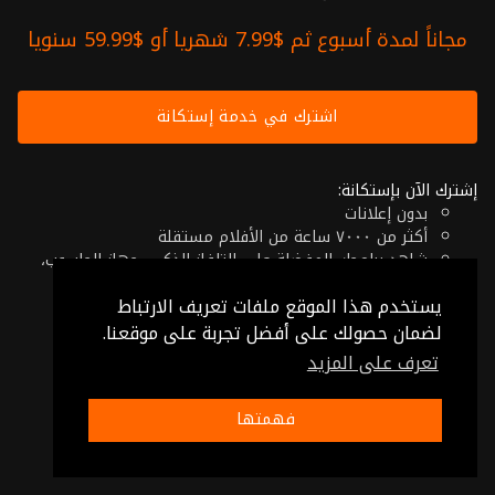
مجاناً لمدة أسبوع ثم $7.99 شهريا أو $59.99 سنويا
اشترك في خدمة إستكانة
إشترك الآن بإستكانة:
بدون إعلانات
أكثر من ٧٠٠٠ ساعة من الأفلام مستقلة
شاهد برامجك المفضلة على التلفاز الذكي، جهاز الحاسوب،
الهاتف اللوحي أو حتى جهازك الموبايل
يستخدم هذا الموقع ملفات تعريف الارتباط
إلغاء في أي وقت
فقط $7.99 شهريا أو $59.99 سنويا
لضمان حصولك على أفضل تجربة على موقعنا.
تعرف على المزيد
© 2026 Istikana, Ltd
شروط الإستخدام
-
شروط الخصوصية
فهمتها
صنع بـ ❤️ من الأردن