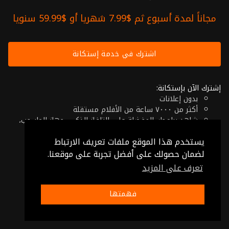
مجاناً لمدة أسبوع ثم $7.99 شهريا أو $59.99 سنويا
اشترك في خدمة إستكانة
إشترك الآن بإستكانة:
بدون إعلانات
أكثر من ٧٠٠٠ ساعة من الأفلام مستقلة
شاهد برامجك المفضلة على التلفاز الذكي، جهاز الحاسوب،
الهاتف اللوحي أو حتى جهازك الموبايل
يستخدم هذا الموقع ملفات تعريف الارتباط
إلغاء في أي وقت
فقط $7.99 شهريا أو $59.99 سنويا
لضمان حصولك على أفضل تجربة على موقعنا.
تعرف على المزيد
© 2026 Istikana, Ltd
شروط الإستخدام
-
شروط الخصوصية
فهمتها
صنع بـ ❤️ من الأردن