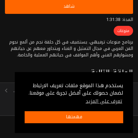
شاهد
المدة: 1:31:38
منوعات
برنامج منوعات ترفيهي، يستضيف في كل حلقة نجم من ألمع نجوم
الفن العربي في مجال التمثيل و الغناء ويتحاور معهم عن حياتهم
ومشوارهم الفني وأهم المواقف في حياتهم العملية والخاصة.
منهم: سميرة سعيد، أصالة نصري، شويكار، لطفي بشناق، عازار حبيب
و غيرهم. تقديم: فريده الزمر وحكمت وهبي إخراج: حسيب يوسف
الحلقة التالية
يستخدم هذا الموقع ملفات تعريف الارتباط
احمد غانم ، محمد وهيب ، فاروق سلامة ، فطمه عيد ، جورج سيدهم
لضمان حصولك على أفضل تجربة على موقعنا.
(1:29:44)
تعرف على المزيد
فهمتها
ذات صلة