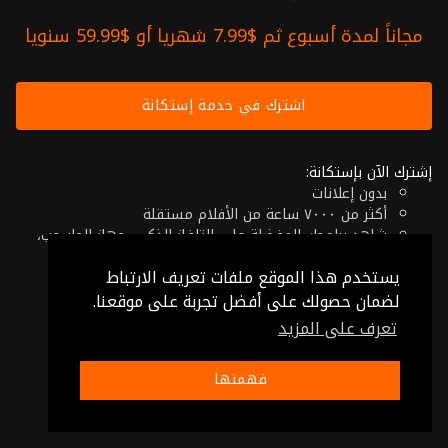
مجاناً لمدة أسبوع ثم $7.99 شهريا أو $59.99 سنويا
اشترك في خدمة إستكانة
إشترك الآن بإستكانة:
بدون إعلانات
أكثر من ٧٠٠٠ ساعة من الأفلام مستقلة
شاهد برامجك المفضلة على التلفاز الذكي، جهاز الحاسوب،
الهاتف اللوحي أو حتى جهازك الموبايل
يستخدم هذا الموقع ملفات تعريف الارتباط
إلغاء في أي وقت
فقط $7.99 شهريا أو $59.99 سنويا
لضمان حصولك على أفضل تجربة على موقعنا.
تعرف على المزيد
© 2026 Istikana, Ltd
شروط الإستخدام
-
شروط الخصوصية
فهمتها
صنع بـ ❤️ من الأردن