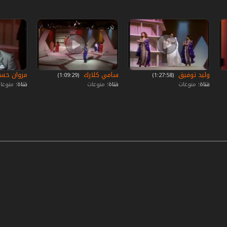
وليد توفيق
سامي كلارك
مروان حسا
‏ (1:27:58)
‏ (1:09:29)
قناة:
منوعات
قناة:
منوعات
قناة:
منوعا