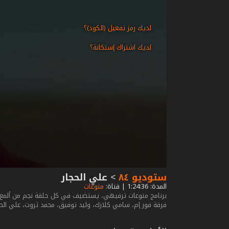
لديك رمز تفعيل (الكود)؟
لديك اشتراك إستكانة؟
ستوديو ٨٤
>
علي الحجار
المدة: 1:24:36 | قناة:
منوعات
برنامج منوعات ترفيهي، يستضيف في كل حلقة نجم من ألمع ن
فرقة فور إم، سامي كلارك، وليد توفيق، محمد ثروت، علي ال