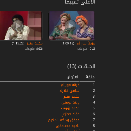
الأعلى تقييما
فرقة فور إم
محمد منير
‏ (1:09:18)
‏ (1:15:22)
قناة:
منوعات
قناة:
منوعات
الحلقات (13)
حلقة
العنوان
1
فرقة فور إم
2
سامي كلارك
3
محمد منير
4
وليد توفيق
5
محمد رؤوف
6
فؤاد حجازي
7
موفق وحكم الحكيم
8
نادية مصطفى