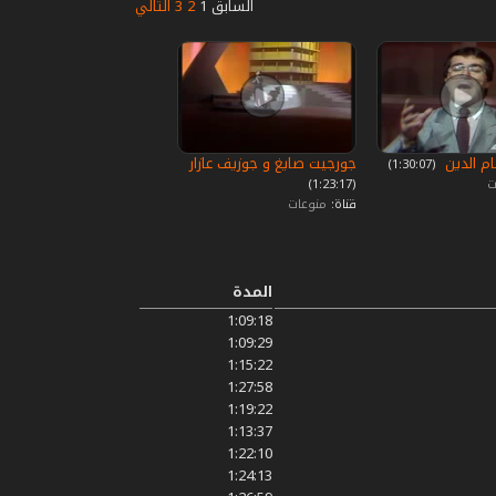
السابق
1
2
3
التالي
م الدين
جورجيت صايغ و جوزيف عازار
‏ (1:30:07)
ت
(1:23:17)
قناة:
منوعات
المدة
1:09:18
1:09:29
1:15:22
1:27:58
1:19:22
1:13:37
1:22:10
1:24:13