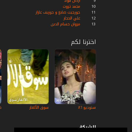
9
أركان فؤاد
10
محمد ثروت
11
جورجيت صايغ و جوزيف عازار
12
علي الحجار
13
مروان حسام الدين
اخترنا لكم
ستوديو ٨٦
سوق الألغاز
ط
الشركة