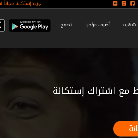
جرب إستكانة مجاناً ل
ر شهرة
أضيف مؤخرا
تصفح
 مع اشتراك إستكانة
نة