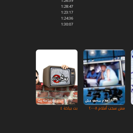
1:26:59
1:28:47
1:23:17
1:24:36
1:30:07
مش سحب أفلام ٢٠٠٨
بث بياخة ٤