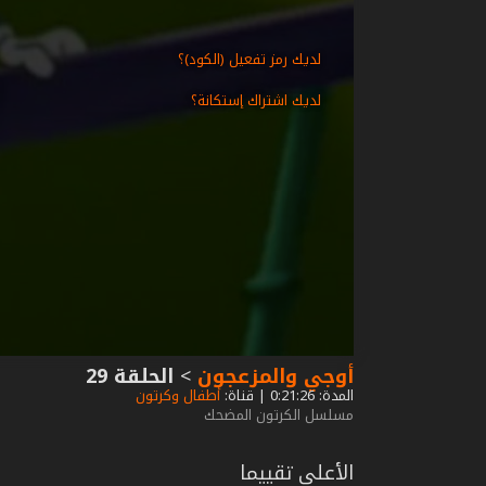
لديك رمز تفعيل (الكود)؟
لديك اشتراك إستكانة؟
أوجي والمزعجون
>
الحلقة 29
المدة: 0:21:26 | قناة:
أطفال وكرتون
مسلسل الكرتون المضحك
الأعلى تقييما