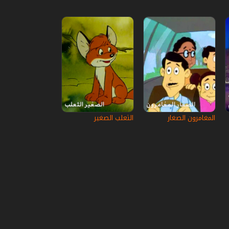
المغامرون الصغار
الثعلب الصغير