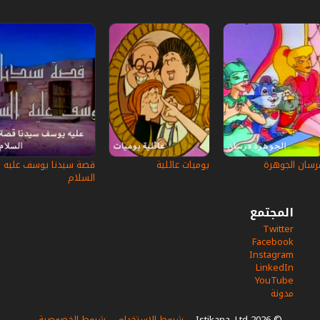
رسان الجوهرة
يوميات عائلية
قصة سيدنا يوسف عليه
السلام
المجتمع
Twitter
Facebook
Instagram
LinkedIn
YouTube
مدونة
© 2026 Istikana, Ltd
-
شروط الإستخدام
-
شروط الخصوصية