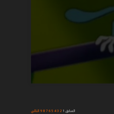
السابق
1
2
3
4
5
6
7
8
9
التالي