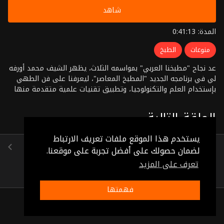
شاهد
المدة: 0:41:13
منوعات
الطبخ
عد نجاح "مطبخنا العربي" بمواسمه الثلاث، يظهر الشيف محمد أورفه
لي في برنامجه الجديد "المطبخ المعاصر"، ليعرفنا على فن الطهي
بإستخدام العلم والتكنولوجيا، وتطبيق تقنيات علمية متقدمة منها
فهم ومعرفة جزيئات المكونات وماذا يحدث من تفاعلات كيميائية
وتغيرات فيزيائية لكل مادة أثناء الطهو مع معرفة الوقت الصحيح
الحلقة التالية
ودرجة الحرارة المناسبة لطهو الطعام. "المطبخ المعاصر" هو إعادة
توظيف المكونات بالمكان الصحيح
يستخدم هذا الموقع ملفات تعريف الارتباط
الحلقة 13
لضمان حصولك على أفضل تجربة على موقعنا.
(0:47:56)
تعرف على المزيد
فهمتها
ذات صلة