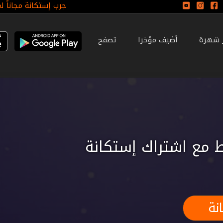
جرب إستكانة مجاناً ل
ر شهرة
أضيف مؤخرا
تصفح
 مع اشتراك إستكانة
نة