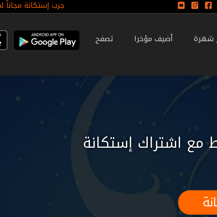
جرب إستكانة مجاناً ل
ر شهرة
أضيف مؤخرا
تصفح
 مع اشتراك إستكانة
نة