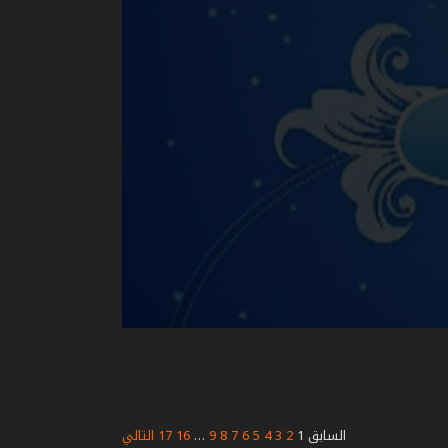
السابق
1
2
3
4
5
6
7
8
9
…
16
17
التالي