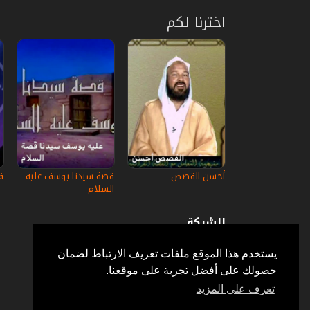
اخترنا لكم
أحسن القصص
قصة سيدنا يوسف عليه
ف
السلام
الشركة
عن إستكانة
أسئلة وأجوبة
يستخدم هذا الموقع ملفات تعريف الارتباط لضمان
في الإعلام
حصولك على أفضل تجربة على موقعنا.
خدمة الزبائن
إتصل بنا
تعرف على المزيد