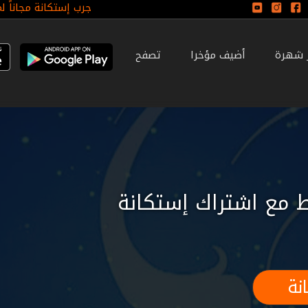
جرب إستكانة مجاناً ل
ر شهرة
أضيف مؤخرا
تصفح
 مع اشتراك إستكانة
نة