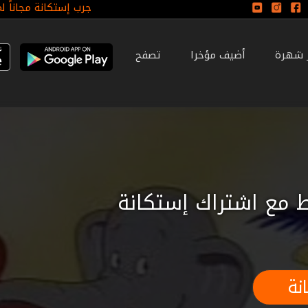
جرب إستكانة مجاناً ل
ر شهرة
أضيف مؤخرا
تصفح
 مع اشتراك إستكانة
نة