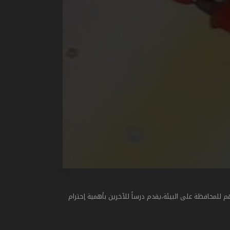
لمحافظة على البيئة،يقدم درساً للآخرين بأهمية إحترام