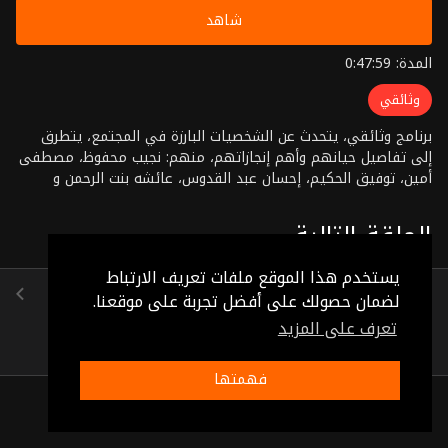
شاهد
المدة: 0:47:59
وثائقي
برنامج وثائقي، يتحدث عن الشخصيات البارزة في المجتمع، يتطرق
إلى تفاصيل حيانهم وأهم إنجازاتهم، منهم: نجيب محفوظ، مصطفى
أمين، توفيق الحكيم، إحسان عبد القدوس، عائشه بنت الرحمن و
غيرهم
الحلقة التالية
يستخدم هذا الموقع ملفات تعريف الارتباط
الأديب ثروت أباظه
لضمان حصولك على أفضل تجربة على موقعنا.
(1:00:28)
تعرف على المزيد
فهمتها
ذات صلة