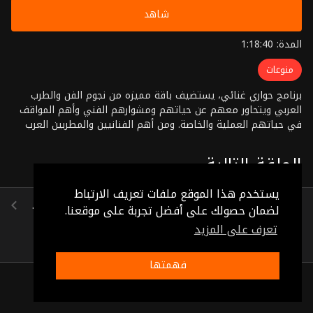
شاهد
المدة: 1:18:40
منوعات
برنامج حواري غنائي، يستضيف باقة مميزه من نجوم الفن والطرب
العربي ويتحاور معهم عن حياتهم ومشوارهم الفني وأهم المواقف
في حياتهم العملية والخاصة. ومن أهم الفنانيين والمطربين العرب
عمرو دياب، حميد الشاعري، سعدون جابر، هدى سلطان، دريد لحام،
وليد توفيق، فردوس عبد الحميد، محمد منير، عبد المنعم مدبولي،
الحلقة التالية
علي عبد الستار، سعاد محمد، جوليا بطرس. تقديم: مروان صوٌاف
إخراج: مشهور الحديد
يستخدم هذا الموقع ملفات تعريف الارتباط
داليدا رحمه، أحمد دوغان ، كرم مطاوع، هدى سلطان ، صفوان بهلوان ، نهاد فتوح ، محمد وهيب
لضمان حصولك على أفضل تجربة على موقعنا.
(1:17:15)
تعرف على المزيد
فهمتها
ذات صلة