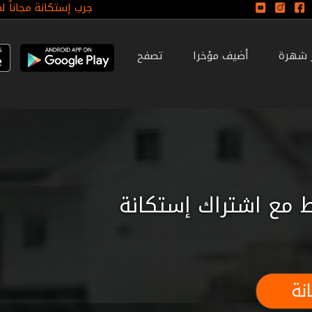
جرب إستكانة مجاناً ل
ر شهرة
أضيف مؤخرا
تصفح
 مع اشتراك إستكانة
نة