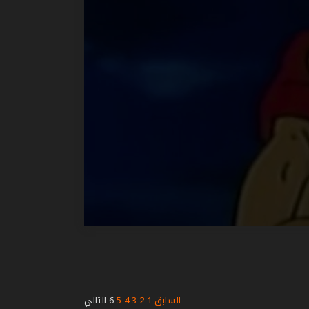
السابق
1
2
3
4
5
6
التالي