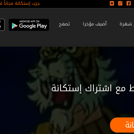
جرب إستكانة مجاناً ل
ر شهرة
أضيف مؤخرا
تصفح
 مع اشتراك إستكانة
نة