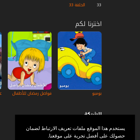
33
الحلقة 33
اخترنا لكم
بومبو
فواصل رمضان للأطفال
ع
الشركة
عن إستكانة
أسئلة وأجوبة
يستخدم هذا الموقع ملفات تعريف الارتباط لضمان
في الإعلام
حصولك على أفضل تجربة على موقعنا.
خدمة الزبائن