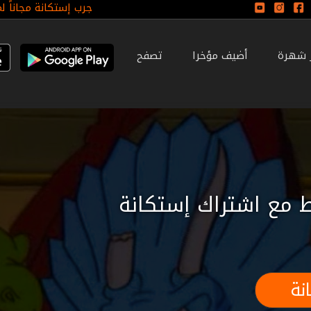
جرب إستكانة مجاناً ل
ر شهرة
أضيف مؤخرا
تصفح
 مع اشتراك إستكانة
نة