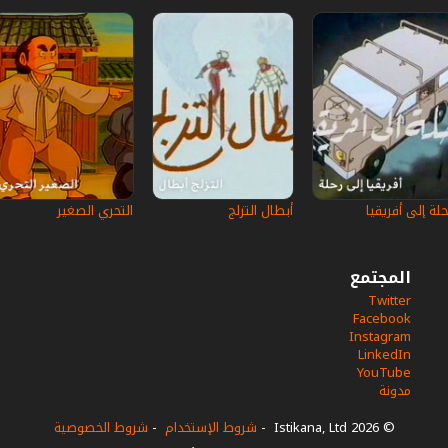
حلة إلى أفريقيا
أبطال التزلج
التحري الصغير
المجتمع
Twitter
Facebook
Instagram
LinkedIn
YouTube
مدونة
© 2026 Istikana, Ltd
-
شروط الإستخدام
-
شروط الخصوصية