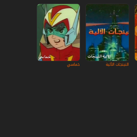
النينجات الآلية
خماسي