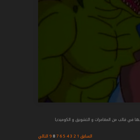
ا في قالب من المغامرات و التشويق و الكوميديا
السابق
1
2
3
4
5
6
7
8
9
التالي