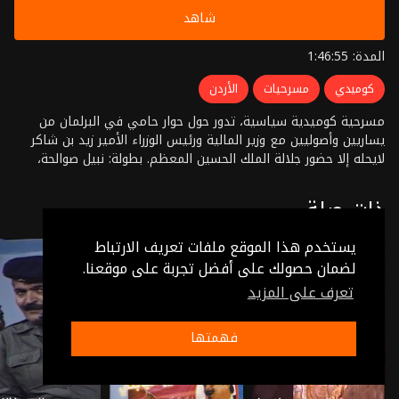
شاهد
المدة: 1:46:55
كوميدي
مسرحيات
الأردن
مسرحية كوميدية سياسية، تدور حول حوار حامي في البرلمان من
يساريين وأصوليين مع وزير المالية ورئيس الوزراء الأمير زيد بن شاكر
لايحله إلا حضور جلالة الملك الحسين المعظم. بطولة: نبيل صوالحة،
هشام يانس إخراج:نديم صوالحة
ذات صلة
يستخدم هذا الموقع ملفات تعريف الارتباط
لضمان حصولك على أفضل تجربة على موقعنا.
تعرف على المزيد
فهمتها