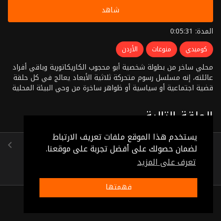
شاهد
المدة: 0:05:31
كوميدي
منوعات
الأردن
محلي ساخر من بطولة شخصية أبو محجوب الكاريكاتورية وباقي أفراد
عائلته، إنه مسلسل رسوم متحركة ثلاثية الأبعاد يعالج في كل حلقة
قضية اجتماعية أو سياسية أو ظواهر ساخرة من وحي البيئة المحلية
الأردنية والعربية معا
الحلقة التالية
يستخدم هذا الموقع ملفات تعريف الارتباط
اخر ربع ساعة
لضمان حصولك على أفضل تجربة على موقعنا.
(0:05:33)
تعرف على المزيد
فهمتها
ذات صلة