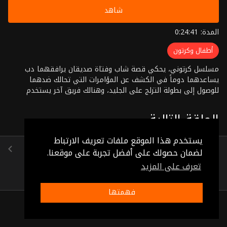
شاهد
المدة: 0:24:41
أطفال وكرتون
مسلسل كرتوني، يحكي قصة شاب وفتاة صديقان يرافقهما دب
يساعدهما دوماً في الكشف عن المؤامرات التي تحالك ضدهما
للوصول إلى بطولة التزلج على الجليد، وهنالك فريق آخر يستخدم
التكنولوجيا والأقمار الصناعية والطائرات العامودية بالإضافة إلى
العلم بالطرق السلبية والمنشطات للحصول على البطولة ولابد دوماً
الحلقة التالية
من إنتصار الخير على الش
يستخدم هذا الموقع ملفات تعريف الارتباط
الحلقة 10
لضمان حصولك على أفضل تجربة على موقعنا.
(0:26:09)
تعرف على المزيد
فهمتها
ذات صلة