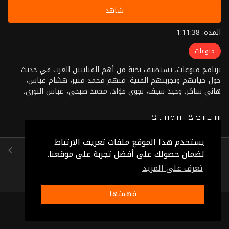
شاهد
المدة: 1:11:38
منوعات
برنامج منوعات، يستضيف نخبة من أهم الفنانيين العرب في حديث
حول حياتهم وتجربتهم الفنية. منهم محمد منير، هشام عباس،
هاني شاكر، وحيد سيف، نجوى فؤاد، محمد صبحي، عباس النوري،
أمينة رزق، أنغام، مصطفى قمر، داود حسين. تقديم: سناء يونس
إخراج: أحمد ربيع
الحلقة التالية
يستخدم هذا الموقع ملفات تعريف الارتباط
جالا فهمى
لضمان حصولك على أفضل تجربة على موقعنا.
(1:15:24)
تعرف على المزيد
فهمتها
ذات صلة