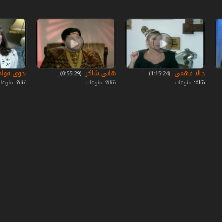
جالا فهمى
هانى شاكر
نجوى فوا
‏ (1:15:24)
‏ (0:55:29)
قناة:
منوعات
قناة:
منوعات
قناة:
منوعا