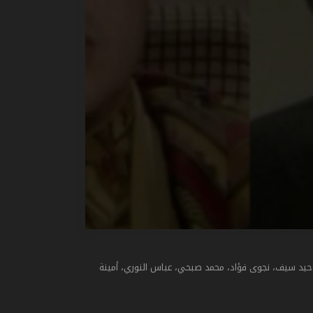
حيد سيف، نجوى فؤاد، محمد صبحي، عباس النوري، أمينة