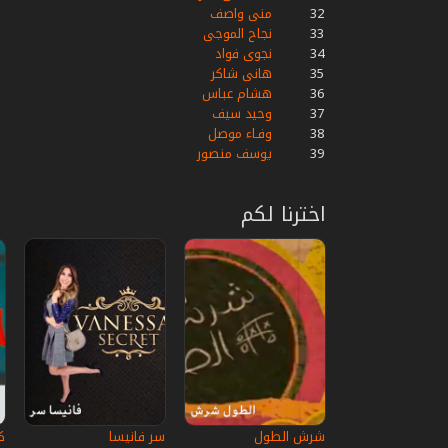
32
منى واصف
33
نجاح الموجى
34
نجوى فواد
35
هانى شاكر
36
هشام عباس
37
وحيد سيف
38
وفـاء موصل
39
يوسف منصور
اخترنا لكم
شرش الطول
سر فانيسا
كا