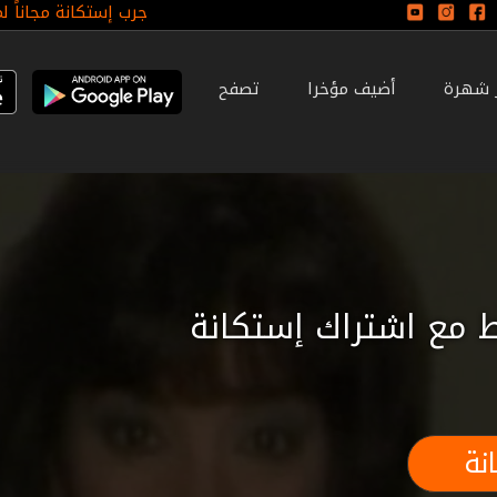
جرب إستكانة مجاناً ل
ر شهرة
أضيف مؤخرا
تصفح
 مع اشتراك إستكانة
نة