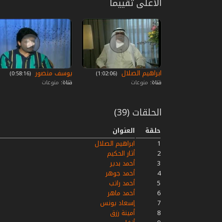
الأعلى تقييما
ابراهيم الصلال
يوسف منصور
‏ (1:02:06)
‏ (0:58:16)
قناة:
منوعات
قناة:
منوعات
الحلقات (39)
حلقة
العنوان
1
ابراهيم الصلال
2
أثار الحكيم
3
أحمد بدير
4
أحمد جوهر
5
أحمد راتب
6
أحمد ماهر
7
إسعاد يونس
8
أمينة رزق