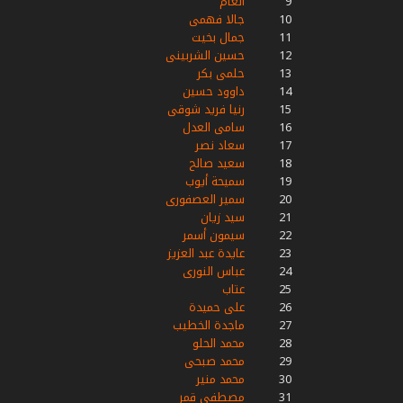
9
أنغام
10
جالا فهمى
11
جمال بخيت
12
حسين الشربينى
13
حلمى بكر
14
داوود حسين
15
رنيا فريد شوقى
16
سامى العدل
17
سعاد نصر
18
سعيد صالح
19
سميحة أيوب
20
سمير العصفورى
21
سيد زيان
22
سيمون أسمر
23
عايدة عبد العزيز
24
عباس النورى
25
عتاب
26
على حميدة
27
ماجدة الخطيب
28
محمد الحلو
29
محمد صبحى
30
محمد منير
31
مصطفى قمر