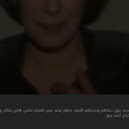
حديث حول حياتهم وتجربتهم الفنية. منهم محمد منير، هشام عباس، هاني شاكر، و
ج: أحمد ربيع