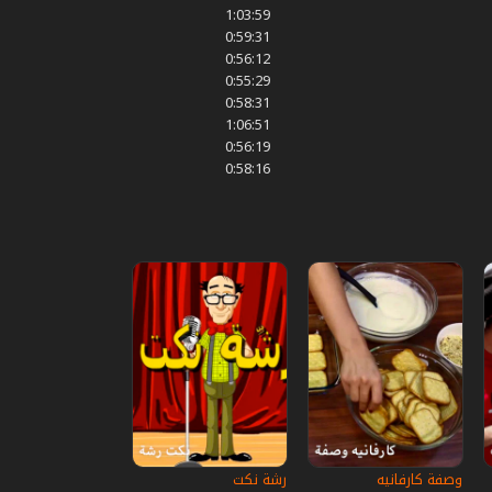
1:03:59
0:59:31
0:56:12
0:55:29
0:58:31
1:06:51
0:56:19
0:58:16
وصفة كارفانيه
رشة نكت