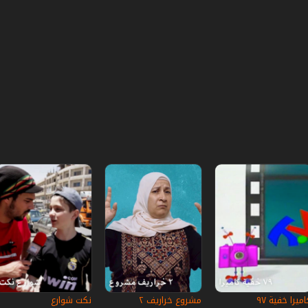
ميرا خفية ٩٧
مشروع خراريف ٢
نكت شوارع