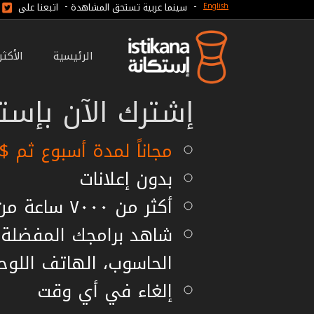
-
-
سينما عربية تستحق المشاهدة
اتبعنا على
English
الرئيسية
الأكث
إشترك الآن بإستك
مجاناً لمدة أسبوع ثم $7.99 شهريا أو $59.99 سنويا
بدون إعلانات
أكثر من ٧٠٠٠ ساعة من الأفلام مستقلة
شاهد برامجك المفضلة ع
الحاسوب، الهاتف اللوح
إلغاء في أي وقت