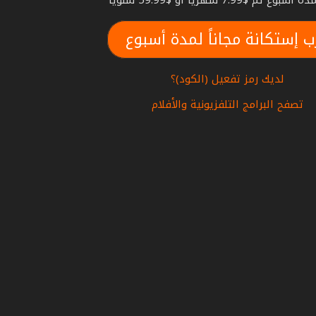
بوع ثم $7.99 شهريا أو $59.99 سنويا
ب إستكانة مجاناً لمدة أسبوع
لديك رمز تفعيل (الكود)؟
تصفح البرامج التلفزيونية والأفلام