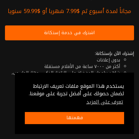
مجاناً لمدة أسبوع ثم $7.99 شهريا أو $59.99 سنويا
اشترك في خدمة إستكانة
إشترك الآن بإستكانة:
بدون إعلانات
أكثر من ٧٠٠٠ ساعة من الأفلام مستقلة
شاهد برامجك المفضلة على التلفاز الذكي، جهاز الحاسوب،
الهاتف اللوحي أو حتى جهازك الموبايل
يستخدم هذا الموقع ملفات تعريف الارتباط
إلغاء في أي وقت
فقط $7.99 شهريا أو $59.99 سنويا
لضمان حصولك على أفضل تجربة على موقعنا.
تعرف على المزيد
© 2026 Istikana, Ltd
شروط الإستخدام
-
شروط الخصوصية
فهمتها
صنع بـ ❤️ من الأردن