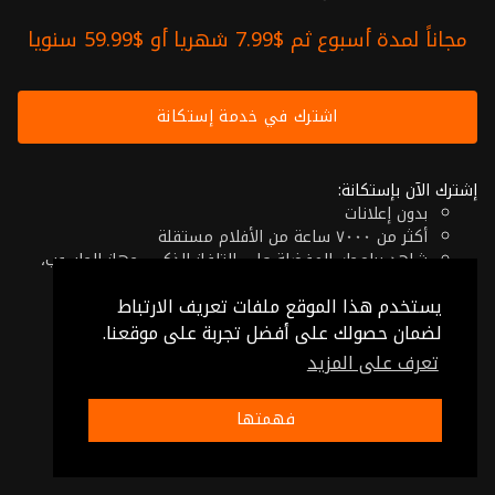
مجاناً لمدة أسبوع ثم $7.99 شهريا أو $59.99 سنويا
اشترك في خدمة إستكانة
إشترك الآن بإستكانة:
بدون إعلانات
أكثر من ٧٠٠٠ ساعة من الأفلام مستقلة
شاهد برامجك المفضلة على التلفاز الذكي، جهاز الحاسوب،
الهاتف اللوحي أو حتى جهازك الموبايل
يستخدم هذا الموقع ملفات تعريف الارتباط
إلغاء في أي وقت
فقط $7.99 شهريا أو $59.99 سنويا
لضمان حصولك على أفضل تجربة على موقعنا.
تعرف على المزيد
© 2026 Istikana, Ltd
شروط الإستخدام
-
شروط الخصوصية
فهمتها
صنع بـ ❤️ من الأردن