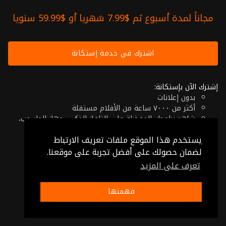
مجاناً لمدة أسبوع ثم $7.99 شهريا أو $59.99 سنويا
اشترك في خدمة إستكانة
إشترك الآن بإستكانة:
بدون إعلانات
أكثر من ٧٠٠٠ ساعة من الأفلام مستقلة
شاهد برامجك المفضلة على التلفاز الذكي، جهاز الحاسوب،
الهاتف اللوحي أو حتى جهازك الموبايل
يستخدم هذا الموقع ملفات تعريف الارتباط
إلغاء في أي وقت
فقط $7.99 شهريا أو $59.99 سنويا
لضمان حصولك على أفضل تجربة على موقعنا.
تعرف على المزيد
© 2026 Istikana, Ltd
شروط الإستخدام
-
شروط الخصوصية
فهمتها
صنع بـ ❤️ من الأردن